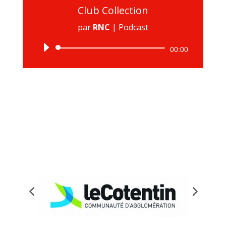
Club Collection
par
RNC
|
Podcast
Lecteur
00:00
audio