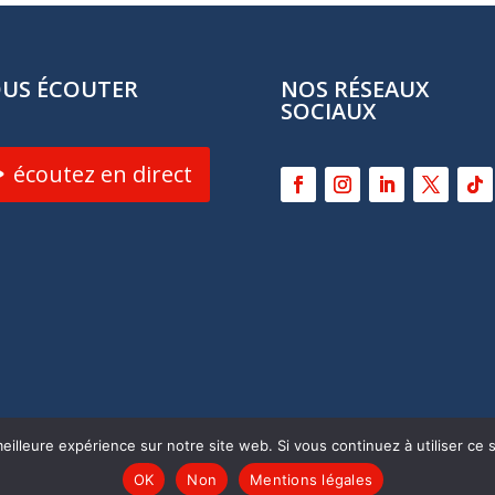
US ÉCOUTER
NOS RÉSEAUX
SOCIAUX
écoutez en direct
eilleure expérience sur notre site web. Si vous continuez à utiliser ce
ite internet :
Myriam Corbet Webcommunication
–
Mention
OK
Non
Mentions légales